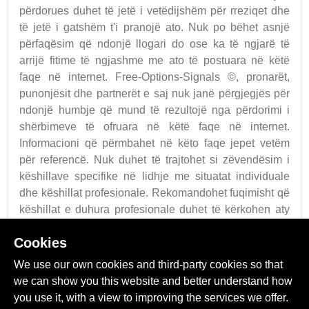
përdorues duhet të jetë i vetëdijshëm për rreziqet dhe
të jetë i gatshëm t'i pranojë ato. Nuk po bëhet asnjë
përfaqësim që ndonjë llogari do ose ka të ngjarë të
arrijë fitime të ngjashme me ato të postuara në këtë
faqe në internet. Free-Options-Signals ©, pronarët,
punonjësit dhe partnerët e saj nuk janë përgjegjës për
ndonjë humbje që mund të rezultojë nga përdorimi i
shërbimeve të ofruara në këtë faqe në internet.
Informacioni që përmbahet në këto faqe jepet vetëm
për referencë. Nuk duhet të trajtohet si zëvendësim i
këshillave specifike në lidhje me situatat individuale
dhe këshillat profesionale. Rekomandohet fuqimisht që
këshillat e duhura profesionale duhet të kërkohen aty
ku është e nevojshme.
Cookies
Unë kam lexuar, kuptuar dhe dakord me
zbulimin e rrezikut
We use our own cookies and third-party cookies so that
we can show you this website and better understand how
you use it, with a view to improving the services we offer.
Unë kam lexuar, kuptuar dhe dakord me Termat