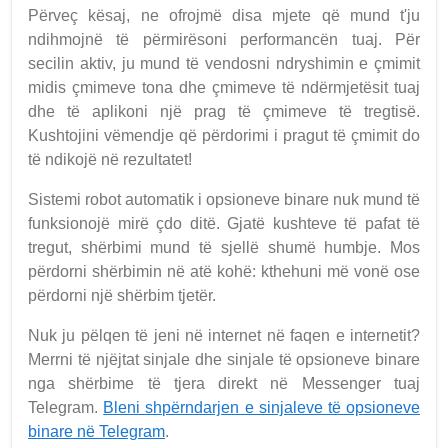
Përveç kësaj, ne ofrojmë disa mjete që mund t'ju
ndihmojnë të përmirësoni performancën tuaj. Për
secilin aktiv, ju mund të vendosni ndryshimin e çmimit
midis çmimeve tona dhe çmimeve të ndërmjetësit tuaj
dhe të aplikoni një prag të çmimeve të tregtisë.
Kushtojini vëmendje që përdorimi i pragut të çmimit do
të ndikojë në rezultatet!
Sistemi robot automatik i opsioneve binare nuk mund të
funksionojë mirë çdo ditë. Gjatë kushteve të pafat të
tregut, shërbimi mund të sjellë shumë humbje. Mos
përdorni shërbimin në atë kohë: kthehuni më vonë ose
përdorni një shërbim tjetër.
Nuk ju pëlqen të jeni në internet në faqen e internetit?
Merrni të njëjtat sinjale dhe sinjale të opsioneve binare
nga shërbime të tjera direkt në Messenger tuaj
Telegram.
Bleni shpërndarjen e sinjaleve të opsioneve
binare në Telegram
.