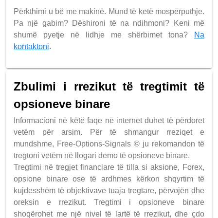
Përkthimi u bë me makinë. Mund të ketë mospërputhje.
Pa një gabim? Dëshironi të na ndihmoni? Keni më
shumë pyetje në lidhje me shërbimet tona?
Na
kontaktoni
.
Zbulimi i rrezikut të tregtimit të
opsioneve binare
Informacioni në këtë faqe në internet duhet të përdoret
vetëm për arsim. Për të shmangur rreziqet e
mundshme, Free-Options-Signals © ju rekomandon të
tregtoni vetëm në llogari demo të opsioneve binare.
Tregtimi në tregjet financiare të tilla si aksione, Forex,
opsione binare ose të ardhmes kërkon shqyrtim të
kujdesshëm të objektivave tuaja tregtare, përvojën dhe
oreksin e rrezikut. Tregtimi i opsioneve binare
shoqërohet me një nivel të lartë të rrezikut, dhe çdo