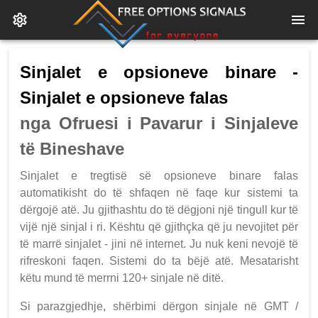
Sinjalet e opsioneve binare -
Sinjalet e opsioneve falas
nga Ofruesi i Pavarur i Sinjaleve
të Bineshave
Sinjalet e tregtisë së opsioneve binare falas
automatikisht do të shfaqen në faqe kur sistemi ta
dërgojë atë. Ju gjithashtu do të dëgjoni një tingull kur të
vijë një sinjal i ri. Kështu që gjithçka që ju nevojitet për
të marrë sinjalet - jini në internet. Ju nuk keni nevojë të
rifreskoni faqen. Sistemi do ta bëjë atë. Mesatarisht
këtu mund të merrni 120+ sinjale në ditë.
Si parazgjedhje, shërbimi dërgon sinjale në GMT /