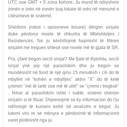
UTC ose GMT + 0 zona kohore. Ju mund të ndryshoni
zonën e orës në zonën tuaj lokale të orës në menunë e
cilësimeve të sistemit.
Shërbimi (robot i opsioneve binare) dërgon sinjale
duke përdorur nivele të shkurtra të Mbështetjes /
Rezistencës. Ne ju këshillojmë fuqimisht të filtroni
sinjalet me tregues shtesë ose nivele më të gjata të SR.
Pra, çfarë tregon secili sinjal? Me fjalë të thjeshta, secili
sinjal ynë jep një parashikim dhe ju tregon se
mundësisht në fund të një qiriu 15 minutësh i cili do të
mbyllet në "kohën e mbylljes" aktivi "X" do të ketë
çmimin "më të lartë ose më të ulët" se "çmimi i tregtisë"
. Nëse ai parashikim ishte i saktë, sistemi shënon
sinjalin si të fituar. Shpresojmë se ky informacion do t'ju
ndihmojë të kurseni kohë në analizën e tregut. Ju
lutemi vini re se mënyra e përdorimit të informacionit
varet plotësisht nga ju.