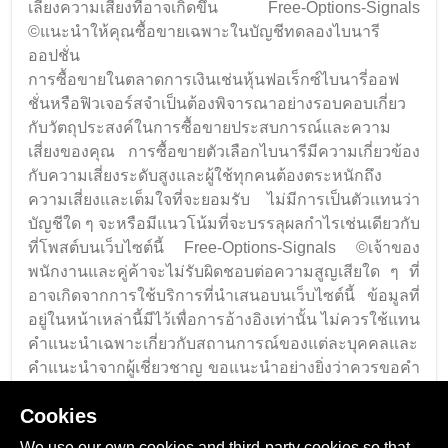
เลี่ยงความเสี่ยงที่อาจเกิดขึ้น Free-Options-Signals
©แนะนำให้คุณซื้อขายเฉพาะในบัญชีทดลองไบนารี
ออปชั่น
การซื้อขายในตลาดการเงินเช่นหุ้นฟอเร็กซ์ไบนารี่ออฟ
ชั่นหรือฟิวเจอร์สจำเป็นต้องพิจารณาอย่างรอบคอบเกี่ยว
กับวัตถุประสงค์ในการซื้อขายประสบการณ์และความ
เสี่ยงของคุณ การซื้อขายตัวเลือกไบนารีมีความเกี่ยวข้อง
กับความเสี่ยงระดับสูงและผู้ใช้ทุกคนต้องตระหนักถึง
ความเสี่ยงและเต็มใจที่จะยอมรับ ไม่มีการเป็นตัวแทนว่า
บัญชีใด ๆ จะหรือมีแนวโน้มที่จะบรรลุผลกำไรเช่นเดียวกับ
ที่โพสต์บนเว็บไซต์นี้ Free-Options-Signals ©เจ้าของ
พนักงานและคู่ค้าจะไม่รับผิดชอบต่อความสูญเสียใด ๆ ที่
อาจเกิดจากการใช้บริการที่นำเสนอบนเว็บไซต์นี้ ข้อมูลที่
อยู่ในหน้าเหล่านี้มีไว้เพื่อการอ้างอิงเท่านั้น ไม่ควรใช้แทน
คำแนะนำเฉพาะเกี่ยวกับสถานการณ์ของแต่ละบุคคลและ
คำแนะนำจากผู้เชี่ยวชาญ ขอแนะนำอย่างยิ่งว่าควรขอคำ
แนะนำจากผู้เชี่ยวชาญที่เหมาะสมในกรณีที่จำเป็น
Cookies
ฉันได้อ่านทำความเข้าใจและเห็นด้วยกับการเปิด
เผยความเสี่ยง
We use our own cookies and third-party cookies so that