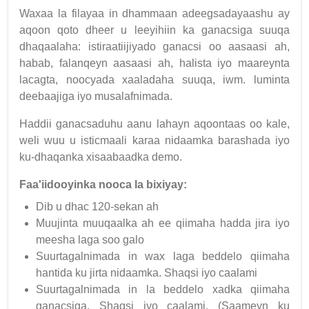
Waxaa la filayaa in dhammaan adeegsadayaashu ay
aqoon qoto dheer u leeyihiin ka ganacsiga suuqa
dhaqaalaha: istiraatiijiyado ganacsi oo aasaasi ah,
habab, falanqeyn aasaasi ah, halista iyo maareynta
lacagta, noocyada xaaladaha suuqa, iwm. luminta
deebaajiga iyo musalafnimada.
Haddii ganacsaduhu aanu lahayn aqoontaas oo kale,
weli wuu u isticmaali karaa nidaamka barashada iyo
ku-dhaqanka xisaabaadka demo.
Faa'iidooyinka nooca la bixiyay:
Dib u dhac 120-sekan ah
Muujinta muuqaalka ah ee qiimaha hadda jira iyo
meesha laga soo galo
Suurtagalnimada in wax laga beddelo qiimaha
hantida ku jirta nidaamka. Shaqsi iyo caalami
Suurtagalnimada in la beddelo xadka qiimaha
ganacsiga. Shaqsi iyo caalami. (Saameyn ku