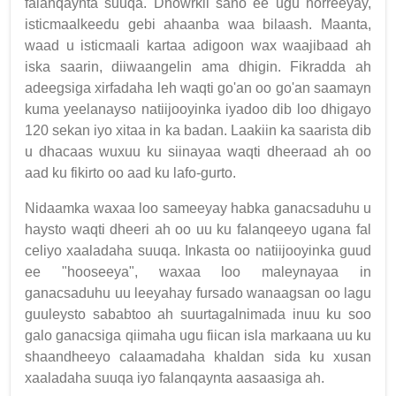
falanqaynta suuqa. Dhowrkii sano ee ugu horreeyay,
isticmaalkeedu gebi ahaanba waa bilaash. Maanta,
waad u isticmaali kartaa adigoon wax waajibaad ah
iska saarin, diiwaangelin ama dhigin. Fikradda ah
adeegsiga xirfadaha leh waqti go'an oo go'an saamayn
kuma yeelanayso natiijooyinka iyadoo dib loo dhigayo
120 sekan iyo xitaa in ka badan. Laakiin ka saarista dib
u dhacaas wuxuu ku siinayaa waqti dheeraad ah oo
aad ku fikirto oo aad ku lafo-gurto.
Nidaamka waxaa loo sameeyay habka ganacsaduhu u
haysto waqti dheeri ah oo uu ku falanqeeyo ugana fal
celiyo xaaladaha suuqa. Inkasta oo natiijooyinka guud
ee "hooseeya", waxaa loo maleynayaa in
ganacsaduhu uu leeyahay fursado wanaagsan oo lagu
guuleysto sababtoo ah suurtagalnimada inuu ku soo
galo ganacsiga qiimaha ugu fiican isla markaana uu ku
shaandheeyo calaamadaha khaldan sida ku xusan
xaaladaha suuqa iyo falanqaynta aasaasiga ah.