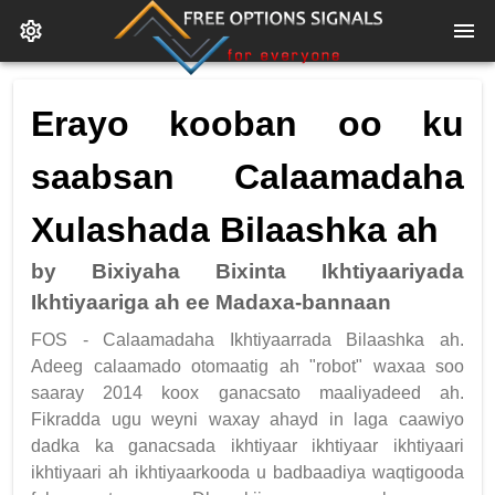
Erayo kooban oo ku
saabsan Calaamadaha
Xulashada Bilaashka ah
by Bixiyaha Bixinta Ikhtiyaariyada
Ikhtiyaariga ah ee Madaxa-bannaan
FOS - Calaamadaha Ikhtiyaarrada Bilaashka ah.
Adeeg calaamado otomaatig ah "robot" waxaa soo
saaray 2014 koox ganacsato maaliyadeed ah.
Fikradda ugu weyni waxay ahayd in laga caawiyo
dadka ka ganacsada ikhtiyaar ikhtiyaar ikhtiyaari
ikhtiyaari ah ikhtiyaarkooda u badbaadiya waqtigooda