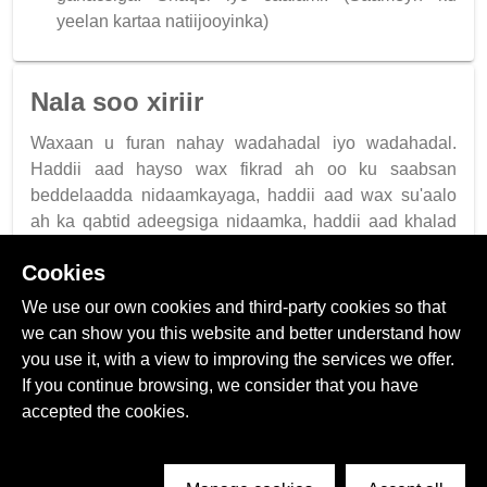
yeelan kartaa natiijooyinka)
Nala soo xiriir
Waxaan u furan nahay wadahadal iyo wadahadal.
Haddii aad hayso wax fikrad ah oo ku saabsan
beddelaadda nidaamkayaga, haddii aad wax su'aalo
ah ka qabtid adeegsiga nidaamka, haddii aad khalad
ku aragtay websaydhka, iwm.
Cookies
Telegram Messenger:
https://t.me/OptionsSignals
We use our own cookies and third-party cookies so that
E-mail:
support@free-options-signals.com
we can show you this website and better understand how
Nooca hadda jira 2.1.030423.22
you use it, with a view to improving the services we offer.
Dayactirey oo maamuley
Bixiyaha Bixinta
If you continue browsing, we consider that you have
Ikhtiyaaraadka ikhtiyaariga ah ee Madaxa-bannaan
accepted the cookies.