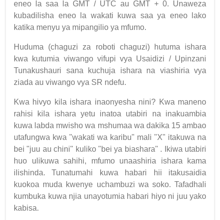
eneo la saa la GMT / UTC au GMT + 0. Unaweza
kubadilisha eneo la wakati kuwa saa ya eneo lako
katika menyu ya mipangilio ya mfumo.
Huduma (chaguzi za roboti chaguzi) hutuma ishara
kwa kutumia viwango vifupi vya Usaidizi / Upinzani
Tunakushauri sana kuchuja ishara na viashiria vya
ziada au viwango vya SR ndefu.
Kwa hivyo kila ishara inaonyesha nini? Kwa maneno
rahisi kila ishara yetu inatoa utabiri na inakuambia
kuwa labda mwisho wa mshumaa wa dakika 15 ambao
utafungwa kwa "wakati wa karibu" mali "X" itakuwa na
bei "juu au chini" kuliko "bei ya biashara" . Ikiwa utabiri
huo ulikuwa sahihi, mfumo unaashiria ishara kama
ilishinda. Tunatumahi kuwa habari hii itakusaidia
kuokoa muda kwenye uchambuzi wa soko. Tafadhali
kumbuka kuwa njia unayotumia habari hiyo ni juu yako
kabisa.