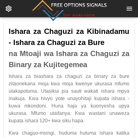
Ishara za Chaguzi za Kibinadamu
- Ishara za Chaguzi za Bure
na Mtoaji wa Ishara za Chaguzi za
Binary za Kujitegemea
Ishara za biashara za chaguzi za binary za bure
zitaonekana moja kwa moja kwenye ukurasa mfumo
utakapotuma. Utasikia pia sauti wakati ishara mpya
inakuja. Kwa hivyo yote unayohitaji kupata ishara -
kuwa mkondoni. Huna haja ya kuonyesha upya
ukurasa. Mfumo utaifanya. Kwa wastani unaweza
kupata ishara 120+ kwa siku hapa.
Kwa chaguo-msingi, huduma hutuma ishara katika