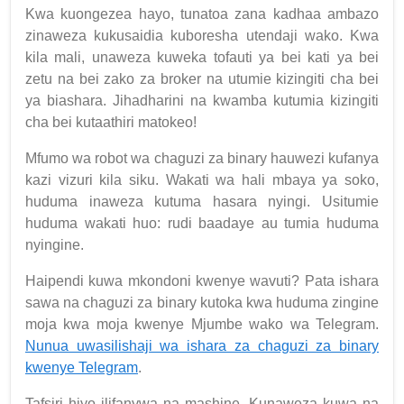
Kwa kuongezea hayo, tunatoa zana kadhaa ambazo
zinaweza kukusaidia kuboresha utendaji wako. Kwa
kila mali, unaweza kuweka tofauti ya bei kati ya bei
zetu na bei zako za broker na utumie kizingiti cha bei
ya biashara. Jihadharini na kwamba kutumia kizingiti
cha bei kutaathiri matokeo!
Mfumo wa robot wa chaguzi za binary hauwezi kufanya
kazi vizuri kila siku. Wakati wa hali mbaya ya soko,
huduma inaweza kutuma hasara nyingi. Usitumie
huduma wakati huo: rudi baadaye au tumia huduma
nyingine.
Haipendi kuwa mkondoni kwenye wavuti? Pata ishara
sawa na chaguzi za binary kutoka kwa huduma zingine
moja kwa moja kwenye Mjumbe wako wa Telegram.
Nunua uwasilishaji wa ishara za chaguzi za binary
kwenye Telegram
.
Tafsiri hiyo ilifanywa na mashine. Kunaweza kuwa na