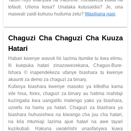
tofauti. Uliona kosa? Unataka kutusaidia? Je, una
maswali zaidi kuhusu huduma zetu?
Wasiliana nasi
.
Chaguzi Cha Chaguzi Cha Kuuza
Hatari
Habari kwenye wavuti hii lazima itumike tu kwa elimu.
Ili kuepuka hatari zinazowezekana, Chaguo-Bure-
Ishara © inapendekeza ufanye biashara tu kwenye
akaunti za demo za chaguzi za binary.
Kufanya biashara kwenye masoko ya kifedha kama
vile hisa, forex, chaguzi za binary au hatima inahitaji
kuzingatia kwa uangalifu malengo yako ya biashara,
uzoefu na hamu ya hatari. Chaguzi za biashara ya
biashara huhusishwa na kiwango cha juu cha hatari,
na kila mtumiaji lazima ajue hatari na awe tayari
kuzikubali. Hakuna uwakilishi unaofanywa kuwa