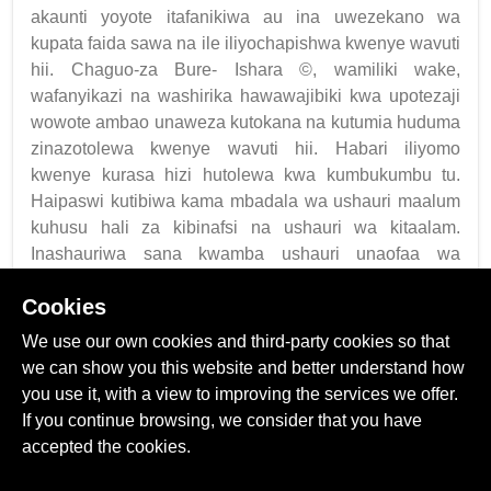
akaunti yoyote itafanikiwa au ina uwezekano wa
kupata faida sawa na ile iliyochapishwa kwenye wavuti
hii. Chaguo-za Bure- Ishara ©, wamiliki wake,
wafanyikazi na washirika hawawajibiki kwa upotezaji
wowote ambao unaweza kutokana na kutumia huduma
zinazotolewa kwenye wavuti hii. Habari iliyomo
kwenye kurasa hizi hutolewa kwa kumbukumbu tu.
Haipaswi kutibiwa kama mbadala wa ushauri maalum
kuhusu hali za kibinafsi na ushauri wa kitaalam.
Inashauriwa sana kwamba ushauri unaofaa wa
kitaalam unapaswa kutafutwa pale inapobidi.
Cookies
Nimesoma, nimeelewa na kukubaliana na
ufichuzi wa hatari
We use our own cookies and third-party cookies so that
we can show you this website and better understand how
you use it, with a view to improving the services we offer.
Nimesoma, nimeelewa na kukubaliana na
If you continue browsing, we consider that you have
Sheria na Masharti
accepted the cookies.
ISHARA ZA MZIGO