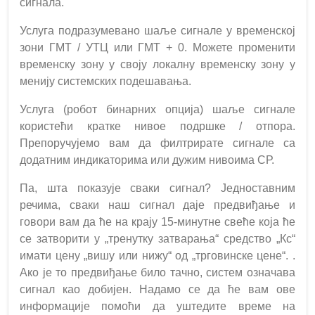
сигнала.
Услуга подразумевано шаље сигнале у временској
зони ГМТ / УТЦ или ГМТ + 0. Можете променити
временску зону у своју локалну временску зону у
менију системских подешавања.
Услуга (робот бинарних опција) шаље сигнале
користећи кратке нивое подршке / отпора.
Препоручујемо вам да филтрирате сигнале са
додатним индикаторима или дужим нивоима СР.
Па, шта показује сваки сигнал? Једноставним
речима, сваки наш сигнал даје предвиђање и
говори вам да ће на крају 15-минутне свеће која ће
се затворити у „тренутку затварања“ средство „Кс“
имати цену „вишу или нижу“ од „трговинске цене“. .
Ако је то предвиђање било тачно, систем означава
сигнал као добијен. Надамо се да ће вам ове
информације помоћи да уштедите време на