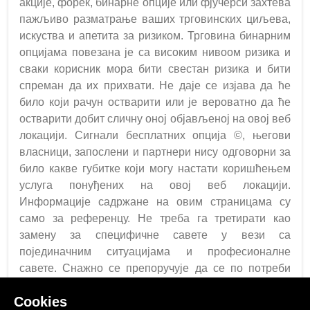
акције, форек, бинарне опције или фјучерси захтева
пажљиво разматрање ваших трговинских циљева,
искуства и апетита за ризиком. Трговина бинарним
опцијама повезана је са високим нивоом ризика и
сваки корисник мора бити свестан ризика и бити
спреман да их прихвати. Не даје се изјава да ће
било који рачун остварити или је вероватно да ће
остварити добит сличну оној објављеној на овој веб
локацији. Сигнали бесплатних опција ©, његови
власници, запослени и партнери нису одговорни за
било какве губитке који могу настати коришћењем
услуга понуђених на овој веб локацији.
Информације садржане на овим страницама су
само за референцу. Не треба га третирати као
замену за специфичне савете у вези са
појединачним ситуацијама и професионалне
савете. Снажно се препоручује да се по потреби
тражи одговарајући стручни савет.
Cookies
Прочитао сам, разумео и сложио се са