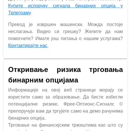
Купите испоруку сигнала бинарних опција у
Телеграму
.
Превод је извршен машински. Можда постоје
неслагања. Видео си грешку? Желите да нам
помогнете? Имате још питања о нашим услугама?
Контактирајте нас
.
Откривање ризика трговања
бинарним опцијама
Информације на овој веб страници морају се
користити само за образовање. Да бисте избегли
потенцијалне ризике, Фрее-Оптионс-Сигналс ©
препоручује вам да тргујете само на демо рачунима
бинарних опција.
Трговање на финансијским тржиштима као што су