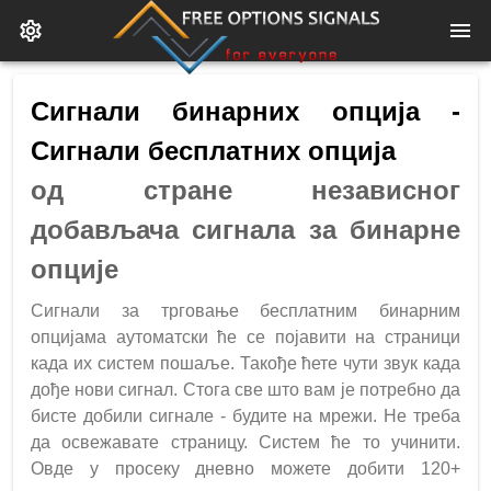
Сигнали бинарних опција -
Сигнали бесплатних опција
од стране независног
добављача сигнала за бинарне
опције
Сигнали за трговање бесплатним бинарним
опцијама аутоматски ће се појавити на страници
када их систем пошаље. Такође ћете чути звук када
дође нови сигнал. Стога све што вам је потребно да
бисте добили сигнале - будите на мрежи. Не треба
да освежавате страницу. Систем ће то учинити.
Овде у просеку дневно можете добити 120+