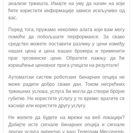
анализи тржишта. Имајте на уму да начин на који
ћете користити информације зависи искључиво од
вас.
Поред тога, пружамо неколико алата који вам могу
помоћи да побољшате перформансе. За свако
средство можете поставити разлику у цени између
наших цена и цена ваших брокера и применити
праг трговинске цене. Обратите пажњу да ће
коришћење ценовног прага утицати на резултате!
Аутоматски систем роботских бинарних опција не
може радити добро сваки дан. Током несрећних
тржишних услова, услуга би могла да створи бројне
губитке. Не користите услугу у то време: вратите се
касније или користите другу услугу.
Не желите да будете на мрежи на веб локацији?
Добијте исте сигнале бинарних опција и сигнале
других услуга директно у ваш Телеграм Мессенгер.