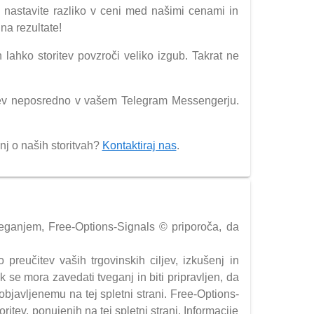
 nastavite razliko v ceni med našimi cenami in
na rezultate!
ahko storitev povzroči veliko izgub. Takrat ne
oritev neposredno v vašem Telegram Messengerju.
nj o naših storitvah?
Kontaktiraj nas
.
tveganjem, Free-Options-Signals © priporoča, da
preučitev vaših trgovinskih ciljev, izkušenj in
se mora zavedati tveganj in biti pripravljen, da
 objavljenemu na tej spletni strani. Free-Options-
ritev, ponujenih na tej spletni strani. Informacije