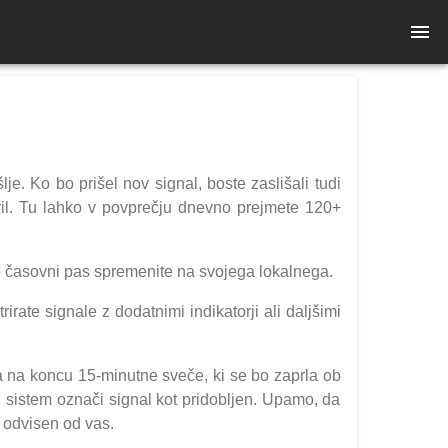
je. Ko bo prišel nov signal, boste zaslišali tudi
toril. Tu lahko v povprečju dnevno prejmete 120+
o časovni pas spremenite na svojega lokalnega.
irate signale z dodatnimi indikatorji ali daljšimi
 na koncu 15-minutne sveče, ki se bo zaprla ob
a, sistem označi signal kot pridobljen. Upamo, da
i odvisen od vas.