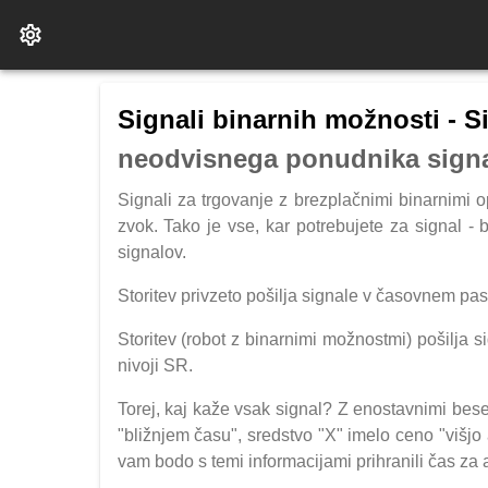
Signali binarnih možnosti - S
neodvisnega ponudnika signa
Signali za trgovanje z brezplačnimi binarnimi op
zvok. Tako je vse, kar potrebujete za signal - 
signalov.
Storitev privzeto pošilja signale v časovnem p
Storitev (robot z binarnimi možnostmi) pošilja si
nivoji SR.
Torej, kaj kaže vsak signal? Z enostavnimi be
"bližnjem času", sredstvo "X" imelo ceno "višjo 
vam bodo s temi informacijami prihranili čas za a