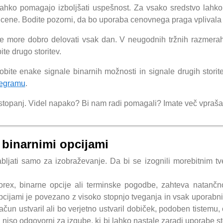
ahko pomagajo izboljšati uspešnost. Za vsako sredstvo lahko
cene. Bodite pozorni, da bo uporaba cenovnega praga vplivala 
e more dobro delovati vsak dan. V neugodnih tržnih razmerah l
ite drugo storitev.
idobite enake signale binarnih možnosti in signale drugih st
legramu
.
dstopanj. Videl napako? Bi nam radi pomagali? Imate več vpraša
z binarnimi opcijami
rabljati samo za izobraževanje. Da bi se izognili morebitnim 
forex, binarne opcije ali terminske pogodbe, zahteva natančno 
pcijami je povezano z visoko stopnjo tveganja in vsak uporabnik 
račun ustvaril ali bo verjetno ustvaril dobiček, podoben tistemu,
i niso odgovorni za izgube, ki bi lahko nastale zaradi uporabe sto