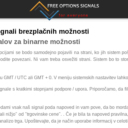
ignali brezplačnih možnosti
lov za binarne možnosti
cijami se bodo samodejno pojavili na strani, ko jih sistem pošl
bodite povezani. Ni vam treba osvežiti strani. Sistem bo to s
asu GMT / UTC ali GMT + 0. V meniju sistemskih nastavitev lahk
gnale s kratkimi stopnjami podpore / upora. Priporočamo, da filtr
sedami vsak naš signal poda napoved in vam pove, da bo morda
ali nižjo" od "trgovinske cene". . Če je bila ta napoved praviln
nalizo trga. Upoštevajte, da je način uporabe informacij v celot