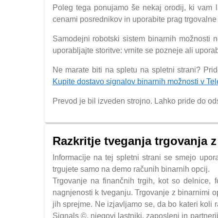
Poleg tega ponujamo še nekaj orodij, ki vam l
cenami posrednikov in uporabite prag trgovalne 
Samodejni robotski sistem binarnih možnosti n
uporabljajte storitve: vrnite se pozneje ali uporab
Ne marate biti na spletu na spletni strani? Pr
Kupite dostavo signalov binarnih možnosti v Te
Prevod je bil izveden strojno. Lahko pride do o
Razkritje tveganja trgovanja 
Informacije na tej spletni strani se smejo upo
trgujete samo na demo računih binarnih opcij.
Trgovanje na finančnih trgih, kot so delnice, 
nagnjenosti k tveganju. Trgovanje z binarnimi o
jih sprejme. Ne izjavljamo se, da bo kateri koli 
Signals ©, njegovi lastniki, zaposleni in partnerj