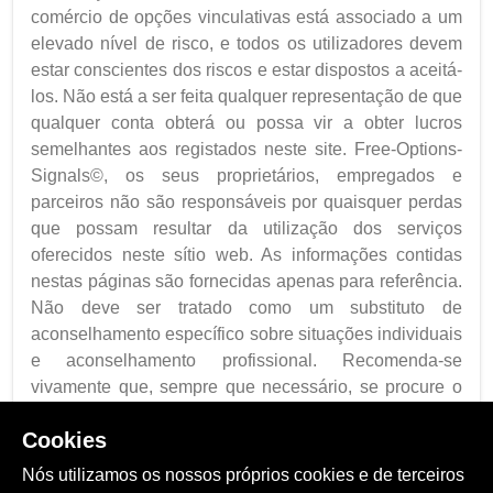
comércio de opções vinculativas está associado a um
elevado nível de risco, e todos os utilizadores devem
estar conscientes dos riscos e estar dispostos a aceitá-
los. Não está a ser feita qualquer representação de que
qualquer conta obterá ou possa vir a obter lucros
semelhantes aos registados neste site. Free-Options-
Signals©, os seus proprietários, empregados e
parceiros não são responsáveis por quaisquer perdas
que possam resultar da utilização dos serviços
oferecidos neste sítio web. As informações contidas
nestas páginas são fornecidas apenas para referência.
Não deve ser tratado como um substituto de
aconselhamento específico sobre situações individuais
e aconselhamento profissional. Recomenda-se
vivamente que, sempre que necessário, se procure o
aconselhamento profissional adequado.
Cookies
Eu li, entendi e concordei com a divulgação de
riscos
Nós utilizamos os nossos próprios cookies e de terceiros